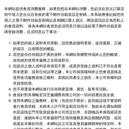
本網站提供會員消費服務，如果您想在本網站消費，您必須在首次訂購流
程中填入您合法且有效的電子郵件信箱並設定密碼，本系統將會紀錄您所
填入之電子郵件信箱及密碼以及相關訂購人資訊，將該資訊設定為您私人
的會員資料。 身為本網站會員您必須同意日後以該組電子郵件信箱及密
碼登錄消費，且須同意以下事項：
如果您的個人資料有所異動，請您務必隨時更新，提供最新、正確
的資訊，以保障您的權益。
若您提供任何錯誤不實的資料，本網站有權暫停或終止您的帳號，
並拒絕您使用本服務之全部或部分。
您提供之個人資料若有填寫不實，或原所登錄之資料已不符合真實
而未更新，或有任何誤導之嫌，本公司保留隨時終止您會員資格及
使用各項服務資格之權利，若因此而產生之損失，本公司有權利請
求損害賠償。
您不得透過本網站進行任何商業宣傳、廣告、販售等活動。
會員針對其傳輸至莯芝鑫國際有限公司的一切內容應自負全責。
使用本網站之服務時，若有（包括但不限於）提供錯誤或不實資料
進行會員登錄、未經本人許可而盜刷其信用卡、無故未在通知期限
內至該指定門市取貨超過本公司所定比率、非因物品本身瑕疵惡意
退貨、連續向本公司客服部門主張與服務及商品無關的問題，或其
他違反本條款內容、本網站設立宗旨及會員服務精神的情況時，本