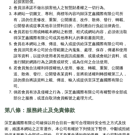
起損害賠償。
會員須承諾不做出損害他人之智慧財產權之一切行為。
本網站一切圖文、專利、商標等內容均歸莯芝鑫國際有限公司所
有，請勿任意修改、重製、公開播送、改作、散佈、發行、轉載、
公開發表或從事其他非法營利目的，否則應自行負起法律責任。
會員若欲引用或轉載本網站之軟體、程式或網站內容，必須依法取
得莯芝鑫國際有限公司或其他專利人的事前書面同意。
會員在本網站上傳、傳送、輸入或提供給莯芝鑫國際有限公司時，
會員須同意本公司於合理範圍之內蒐集、處理、保存，傳遞和使用
該等資料，以提供使用者其他資訊或服務、或最成會統計資料、或
進行關於網路行為之調查或研究，或為任何之合法使用。
若會員無合法權利得授權他人使用、修改、轉載、重製、公開播
送、散佈、發行、公開發表某資料，並將前述權利轉授權第三人，
請勿擅自將該資料上載、傳送、輸入或提供至莯芝鑫國際有限公
司。
倘若會員有涉及侵權之行為，莯芝鑫國際有限公司有權暫停全部或
部分之服務，或逕自取消會員帳號之處理方式。
第八條：服務終止及免責條款
莯芝鑫國際有限公司確保以符合目前一般可合理期待安全性之方式及技
術，維護本網站之正常運作。本公司有權於下列情況下暫停、中斷或拒絕
提供本服務之全部或一部份，且不負事先通知您的義務，本公司對使用者