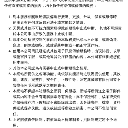
任何直接或間接的損害，均不負任何賠償或補償的義務：
對本服務相關軟硬體設備進行搬遷、更換、升級、保養或維修時、
使用者有任何違反政府法令或本條款之情形。
天災或其他不可抗力因素所導致的服務中止或中斷、 其他不可歸責
於本公司事由所致的服務中止或中斷。
非本公司所得控制的事由而致本服務資訊顯示不正確、或遭偽造、
竄改、刪除或擷取、或致系統中斷或不能正常運作時。
使用本公司簡訊發送或其他電子訊息傳輸服務時，出現誹謗、攻擊
或傷害性字眼，或其他違背公序良俗的內容，本公司有權拒絕您使
用本服務。
其他本公司認為有需要中止或中斷服務之情形。
本網站所提供之各項功能，均依該功能當時之現況提供使用，其效
能、速度、完整性、安全性、正確性等，莯芝鑫國際有限公司皆不
負擔任何明示或默示之擔保責任。
本網站不保證本站服務之網頁，伺服器、網域等所傳送之電子郵件
或其內容不會含有電腦病毒等有害物；亦不保證郵件、檔案或資料
之傳輸儲存均正確無誤不會斷線或出錯，因各該郵件、檔案、資料
傳送或儲存失敗、遺失或錯誤等所致之損害，本公司不負賠償責
任。
上述賠償責任限制，若依法為不得限制者，則限制規定將不予適
用。