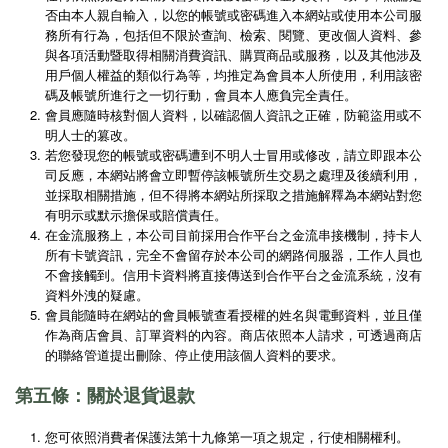
否由本人親自輸入，以您的帳號或密碼進入本網站或使用本公司服
務所有行為，包括但不限於查詢、檢索、閱覽、更改個人資料、參
與各項活動暨取得相關消費資訊、購買商品或服務，以及其他涉及
用戶個人權益的類似行為等，均推定為會員本人所使用，利用該密
碼及帳號所進行之一切行動，會員本人應負完全責任。
會員應隨時核對個人資料，以確認個人資訊之正確，防範盜用或不
明人士的篡改。
若您發現您的帳號或密碼遭到不明人士冒用或修改，請立即跟本公
司反應，本網站將會立即暫停該帳號所生交易之處理及後續利用，
並採取相關措施，但不得將本網站所採取之措施解釋為本網站對您
有明示或默示擔保或賠償責任。
在金流服務上，本公司目前採用合作平台之金流串接機制，持卡人
所有卡號資訊，完全不會留存於本公司的網路伺服器，工作人員也
不會接觸到。信用卡資料將直接傳送到合作平台之金流系統，沒有
資料外洩的疑慮。
會員能隨時在網站的會員帳號查看授權的姓名與電郵資料，並且僅
作為商店會員、訂單資料的內容。商店依照本人請求，可透過商店
的聯絡管道提出刪除、停止使用該個人資料的要求。
第五條：關於退貨退款
您可依照消費者保護法第十九條第一項之規定，行使相關權利。