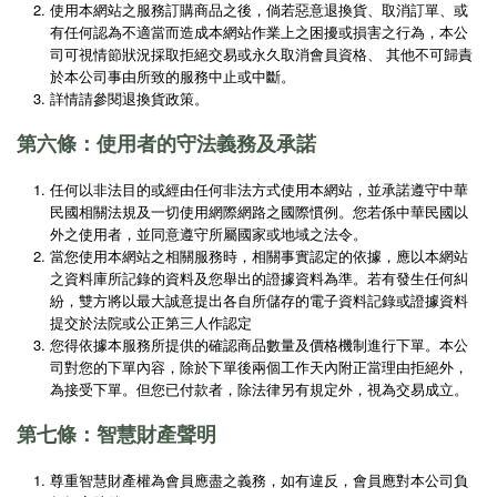
使用本網站之服務訂購商品之後，倘若惡意退換貨、取消訂單、或
有任何認為不適當而造成本網站作業上之困擾或損害之行為，本公
司可視情節狀況採取拒絕交易或永久取消會員資格、 其他不可歸責
於本公司事由所致的服務中止或中斷。
詳情請參閱退換貨政策。
第六條：使用者的守法義務及承諾
任何以非法目的或經由任何非法方式使用本網站，並承諾遵守中華
民國相關法規及一切使用網際網路之國際慣例。您若係中華民國以
外之使用者，並同意遵守所屬國家或地域之法令。
當您使用本網站之相關服務時，相關事實認定的依據，應以本網站
之資料庫所記錄的資料及您舉出的證據資料為準。若有發生任何糾
紛，雙方將以最大誠意提出各自所儲存的電子資料記錄或證據資料
提交於法院或公正第三人作認定
您得依據本服務所提供的確認商品數量及價格機制進行下單。本公
司對您的下單內容，除於下單後兩個工作天內附正當理由拒絕外，
為接受下單。但您已付款者，除法律另有規定外，視為交易成立。
第七條：智慧財產聲明
尊重智慧財產權為會員應盡之義務，如有違反，會員應對本公司負