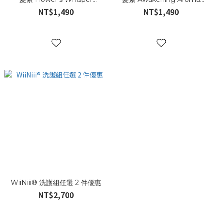
Conditioner
Conditioner
NT$1,490
NT$1,490
WiiNiii® 洗護組任選 2 件優惠
NT$2,700